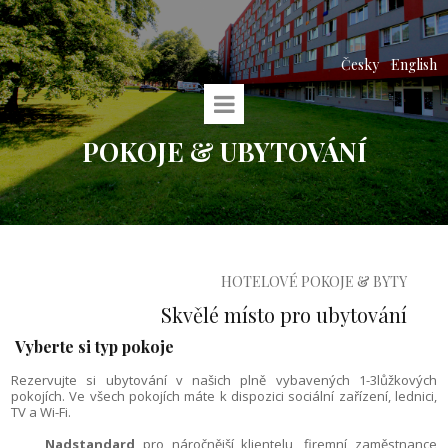
Česky
English
POKOJE & UBYTOVÁNÍ
HOTELOVÉ POKOJE & BYTY
Skvělé místo pro ubytování
Vyberte si typ pokoje
Rezervujte si ubytování v našich plně vybavených 1-3lůžkových
pokojích. Ve všech pokojích máte k dispozici sociální zařízení, lednici,
TV a Wi-Fi.
Nadstandard
pro náročnější klientelu, firemní zaměstnance