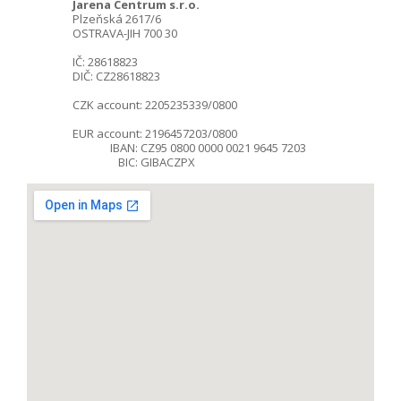
Jarena Centrum s.r.o.
Plzeňská 2617/6
OSTRAVA-JIH 700 30
IČ: 28618823
DIČ: CZ28618823
CZK account: 2205235339/0800
EUR account: 2196457203/0800
IBAN: CZ95 0800 0000 0021 9645 7203
BIC: GIBACZPX